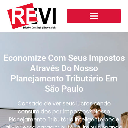
Economize Com Seus Impostos
Através Do Nosso
Planejamento Tributário Em
São Paulo
Cansado de ver seus lucros sendo
consumidos por impostos? Nosso
Planejamento Tributário inteligente pode
aliviar essa carga tributária, impulsionando