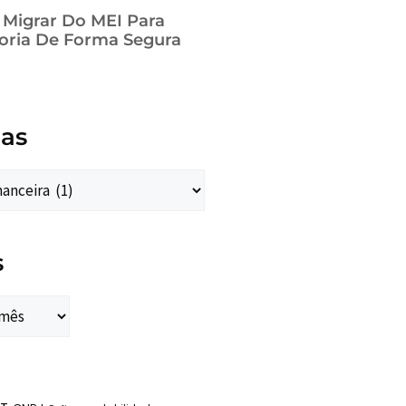
a Migrar Do MEI Para
oria De Forma Segura
ias
s