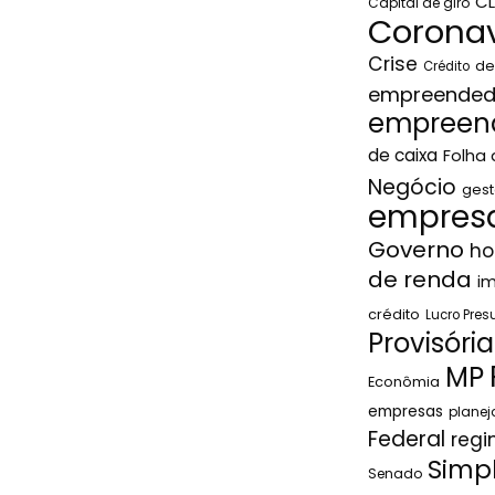
C
Capital de giro
Coronav
Crise
de
Crédito
empreended
empreen
de caixa
Folha
Negócio
gest
empresa
Governo
ho
de renda
i
crédito
Lucro Pre
Provisória
MP
Econômia
empresas
plane
Federal
regi
Simp
Senado