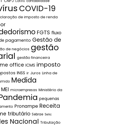
LT
CNPJ
contabilidade
Cofins
írus
COVID-19
claração de imposto de renda
or
dedorismo
FGTS
fluxo
Gestão de
 de pagamento
gestão
ão de negócios
rial
gestão financeira
imposto
me office
ICMS
mpostos
INSS
ir
Juros
Linha de
Medida
sumido
MEI
Ministério da
microempresas
Pandemia
pequenas
Receita
Pronampe
jamento
me tributário
Sebrae
Selic
les Nacional
Tributação