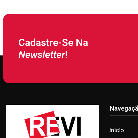
Cadastre-Se Na
Newsletter
!
Navegaç
Início