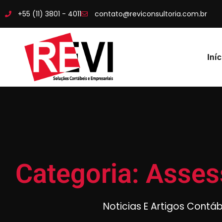
+55 (11) 3801 - 4011
contato@reviconsultoria.com.br
Iníc
Categoria: Asses
Noticias E Artigos Contá