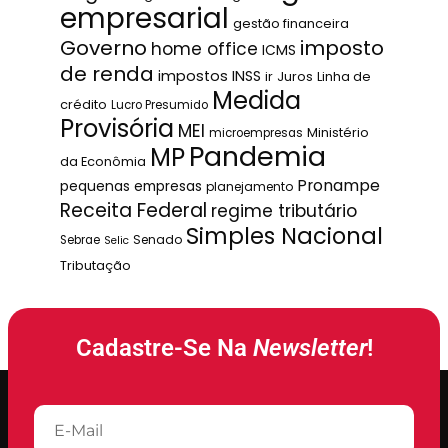
empresarial
gestão financeira
Governo
imposto
home office
ICMS
de renda
impostos
INSS
ir
Juros
Linha de
Medida
crédito
Lucro Presumido
Provisória
MEI
Ministério
microempresas
Pandemia
MP
da Econômia
Pronampe
pequenas empresas
planejamento
Receita Federal
regime tributário
Simples Nacional
Senado
Sebrae
Selic
Tributação
Cadastre-Se Na
Newsletter
!