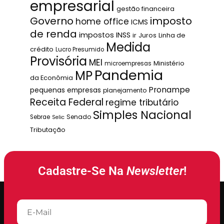
empresarial
gestão financeira
Governo
imposto
home office
ICMS
de renda
impostos
INSS
ir
Juros
Linha de
Medida
crédito
Lucro Presumido
Provisória
MEI
Ministério
microempresas
Pandemia
MP
da Econômia
Pronampe
pequenas empresas
planejamento
Receita Federal
regime tributário
Simples Nacional
Senado
Sebrae
Selic
Tributação
Cadastre-Se Na
Newsletter
!