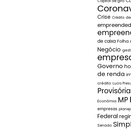
C
Capital de giro
Coronav
Crise
de
Crédito
empreended
empreen
de caixa
Folha
Negócio
gest
empresa
Governo
ho
de renda
i
crédito
Lucro Pre
Provisória
MP
Econômia
empresas
plane
Federal
regi
Simp
Senado