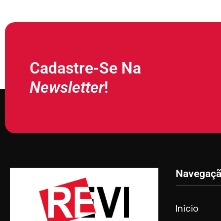
Cadastre-Se Na
Newsletter
!
Navegaç
Início