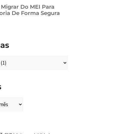
a Migrar Do MEI Para
oria De Forma Segura
ias
s