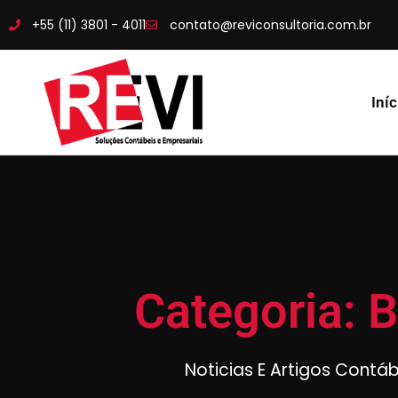
+55 (11) 3801 - 4011
contato@reviconsultoria.com.br
Iníc
Categoria: B
Noticias E Artigos Contá