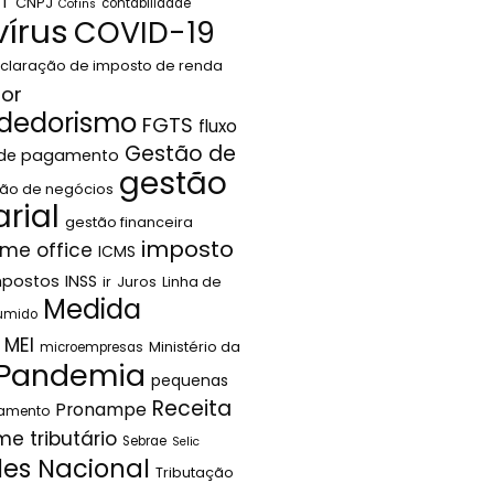
LT
CNPJ
contabilidade
Cofins
írus
COVID-19
claração de imposto de renda
or
dedorismo
FGTS
fluxo
Gestão de
 de pagamento
gestão
ão de negócios
rial
gestão financeira
imposto
me office
ICMS
mpostos
INSS
ir
Juros
Linha de
Medida
sumido
MEI
Ministério da
microempresas
Pandemia
pequenas
Receita
Pronampe
jamento
me tributário
Sebrae
Selic
les Nacional
Tributação