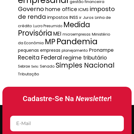
empresarial
gestão financeira
Governo
imposto
home office
ICMS
de renda
impostos
INSS
ir
Juros
Linha de
Medida
crédito
Lucro Presumido
Provisória
MEI
Ministério
microempresas
Pandemia
MP
da Econômia
Pronampe
pequenas empresas
planejamento
Receita Federal
regime tributário
Simples Nacional
Senado
Sebrae
Selic
Tributação
Cadastre-Se Na
Newsletter
!