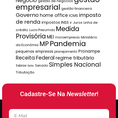
Negócio
gestão de negócios
empresarial
gestão financeira
Governo
imposto
home office
ICMS
de renda
impostos
INSS
ir
Juros
Linha de
Medida
crédito
Lucro Presumido
Provisória
MEI
Ministério
microempresas
Pandemia
MP
da Econômia
Pronampe
pequenas empresas
planejamento
Receita Federal
regime tributário
Simples Nacional
Senado
Sebrae
Selic
Tributação
Cadastre-Se Na
Newsletter
!