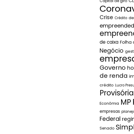
C
Capital de giro
Coronav
Crise
de
Crédito
empreended
empreen
de caixa
Folha
Negócio
gest
empresa
Governo
ho
de renda
i
crédito
Lucro Pre
Provisória
MP
Econômia
empresas
plane
Federal
regi
Simp
Senado