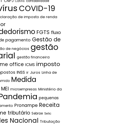
LT
CNPJ
contabilidade
Cofins
írus
COVID-19
claração de imposto de renda
or
dedorismo
FGTS
fluxo
Gestão de
 de pagamento
gestão
ão de negócios
rial
gestão financeira
imposto
me office
ICMS
mpostos
INSS
ir
Juros
Linha de
Medida
sumido
MEI
Ministério da
microempresas
Pandemia
pequenas
Receita
Pronampe
jamento
me tributário
Sebrae
Selic
les Nacional
Tributação