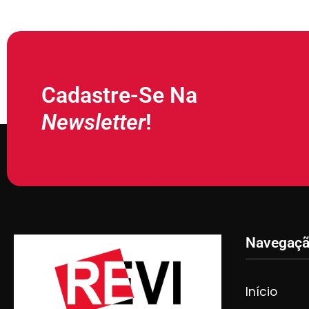
Cadastre-Se Na
Newsletter
!
Navegaç
Início