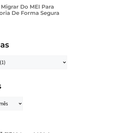
a Migrar Do MEI Para
oria De Forma Segura
ias
s