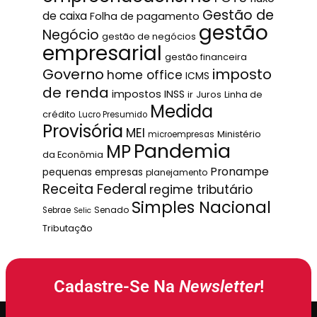
Gestão de
de caixa
Folha de pagamento
gestão
Negócio
gestão de negócios
empresarial
gestão financeira
Governo
imposto
home office
ICMS
de renda
impostos
INSS
ir
Juros
Linha de
Medida
crédito
Lucro Presumido
Provisória
MEI
Ministério
microempresas
Pandemia
MP
da Econômia
Pronampe
pequenas empresas
planejamento
Receita Federal
regime tributário
Simples Nacional
Senado
Sebrae
Selic
Tributação
Cadastre-Se Na
Newsletter
!