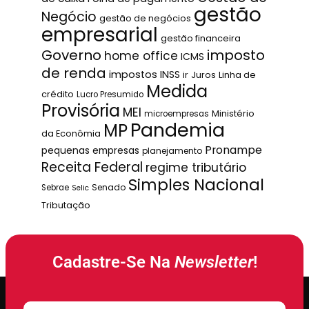
gestão
Negócio
gestão de negócios
empresarial
gestão financeira
Governo
imposto
home office
ICMS
de renda
impostos
INSS
ir
Juros
Linha de
Medida
crédito
Lucro Presumido
Provisória
MEI
Ministério
microempresas
Pandemia
MP
da Econômia
Pronampe
pequenas empresas
planejamento
Receita Federal
regime tributário
Simples Nacional
Senado
Sebrae
Selic
Tributação
Cadastre-Se Na
Newsletter
!