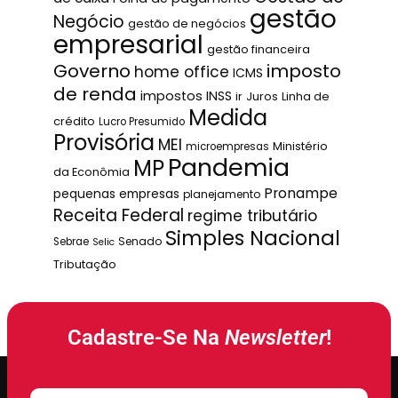
gestão
Negócio
gestão de negócios
empresarial
gestão financeira
Governo
imposto
home office
ICMS
de renda
impostos
INSS
ir
Juros
Linha de
Medida
crédito
Lucro Presumido
Provisória
MEI
Ministério
microempresas
Pandemia
MP
da Econômia
Pronampe
pequenas empresas
planejamento
Receita Federal
regime tributário
Simples Nacional
Senado
Sebrae
Selic
Tributação
Cadastre-Se Na
Newsletter
!