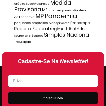
Medida
crédito
Lucro Presumido
Provisória
MEI
Ministério
microempresas
Pandemia
MP
da Econômia
Pronampe
pequenas empresas
planejamento
Receita Federal
regime tributário
Simples Nacional
Senado
Sebrae
Selic
Tributação
Cadastre-Se Na
Newsletter
!
CADASTRAR