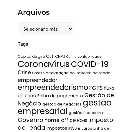
Arquivos
Tags
CLT
Capital de giro
CNPJ
contabilidade
Cofins
Coronavírus
COVID-19
Crise
declaração de imposto de renda
Crédito
empreendedor
empreendedorismo
FGTS
fluxo
Gestão de
de caixa
Folha de pagamento
gestão
Negócio
gestão de negócios
empresarial
gestão financeira
Governo
imposto
home office
ICMS
de renda
impostos
INSS
ir
Juros
Linha de