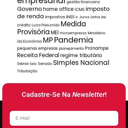
empresarial
gestão financeira
Governo
imposto
home office
ICMS
de renda
impostos
INSS
ir
Juros
Linha de
Medida
crédito
Lucro Presumido
Provisória
MEI
Ministério
microempresas
Pandemia
MP
da Econômia
Pronampe
pequenas empresas
planejamento
Receita Federal
regime tributário
Simples Nacional
Senado
Sebrae
Selic
Tributação
Cadastre-Se Na
Newsletter
!