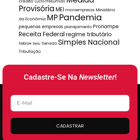
crédito
Lucro Presumido
Provisória
MEI
Ministério
microempresas
Pandemia
MP
da Econômia
Pronampe
pequenas empresas
planejamento
Receita Federal
regime tributário
Simples Nacional
Senado
Sebrae
Selic
Tributação
Cadastre-Se Na
Newsletter
!
CADASTRAR