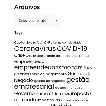
Arquivos
Tags
CLT
Capital de giro
CNPJ
contabilidade
Cofins
Coronavírus
COVID-19
Crise
declaração de imposto de renda
Crédito
empreendedor
empreendedorismo
FGTS
fluxo
Gestão de
de caixa
Folha de pagamento
gestão
Negócio
gestão de negócios
empresarial
gestão financeira
Governo
imposto
home office
ICMS
de renda
impostos
INSS
ir
Juros
Linha de
Medida