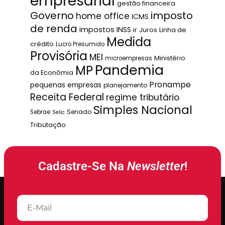
empresarial
gestão financeira
Governo
imposto
home office
ICMS
de renda
impostos
INSS
ir
Juros
Linha de
Medida
crédito
Lucro Presumido
Provisória
MEI
Ministério
microempresas
Pandemia
MP
da Econômia
Pronampe
pequenas empresas
planejamento
Receita Federal
regime tributário
Simples Nacional
Senado
Sebrae
Selic
Tributação
Cadastre-Se Na
Newsletter
!