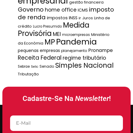
empresarial
gestão financeira
Governo
imposto
home office
ICMS
de renda
impostos
INSS
ir
Juros
Linha de
Medida
crédito
Lucro Presumido
Provisória
MEI
Ministério
microempresas
Pandemia
MP
da Econômia
Pronampe
pequenas empresas
planejamento
Receita Federal
regime tributário
Simples Nacional
Senado
Sebrae
Selic
Tributação
Cadastre-Se Na
Newsletter
!