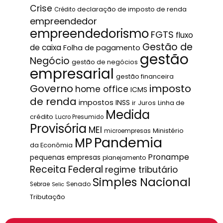
Crise
declaração de imposto de renda
Crédito
empreendedor
empreendedorismo
FGTS
fluxo
Gestão de
de caixa
Folha de pagamento
gestão
Negócio
gestão de negócios
empresarial
gestão financeira
Governo
imposto
home office
ICMS
de renda
impostos
INSS
ir
Juros
Linha de
Medida
crédito
Lucro Presumido
Provisória
MEI
Ministério
microempresas
Pandemia
MP
da Econômia
Pronampe
pequenas empresas
planejamento
Receita Federal
regime tributário
Simples Nacional
Senado
Sebrae
Selic
Tributação