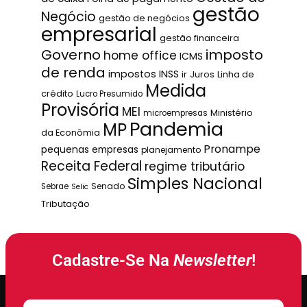
gestão
Negócio
gestão de negócios
empresarial
gestão financeira
Governo
imposto
home office
ICMS
de renda
impostos
INSS
ir
Juros
Linha de
Medida
crédito
Lucro Presumido
Provisória
MEI
Ministério
microempresas
Pandemia
MP
da Econômia
Pronampe
pequenas empresas
planejamento
Receita Federal
regime tributário
Simples Nacional
Senado
Sebrae
Selic
Tributação
Cadastre-Se Na
Newsletter
!