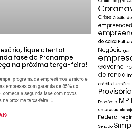
C
Capital de giro
Coronav
Crise
de
Crédito
empreended
empreen
de caixa
Folha
sário, fique atento!
Negócio
gest
empresa
nda fase do Pronampe
ça na próxima terça-feira!
Governo
ho
de renda
i
mpe, programa de empréstimos a micro e
crédito
Lucro Pre
as empresas com garantia de 85% do
Provisória
o, começa a segunda fase com novos
MP
 na próxima terça-feira, 1.
Econômia
empresas
plane
AIS
Federal
regi
Simp
Senado