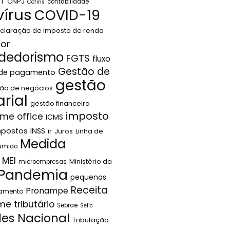
LT
CNPJ
contabilidade
Cofins
írus
COVID-19
claração de imposto de renda
or
dedorismo
FGTS
fluxo
Gestão de
 de pagamento
gestão
ão de negócios
rial
gestão financeira
imposto
me office
ICMS
mpostos
INSS
ir
Juros
Linha de
Medida
sumido
MEI
Ministério da
microempresas
Pandemia
pequenas
Receita
Pronampe
jamento
me tributário
Sebrae
Selic
les Nacional
Tributação