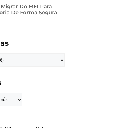
a Migrar Do MEI Para
oria De Forma Segura
ias
s