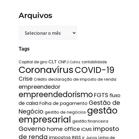
Arquivos
Tags
CLT
Capital de giro
CNPJ
contabilidade
Cofins
Coronavírus
COVID-19
Crise
declaração de imposto de renda
Crédito
empreendedor
empreendedorismo
FGTS
fluxo
Gestão de
de caixa
Folha de pagamento
gestão
Negócio
gestão de negócios
empresarial
gestão financeira
Governo
imposto
home office
ICMS
de renda
impostos
INSS
ir
Juros
Linha de