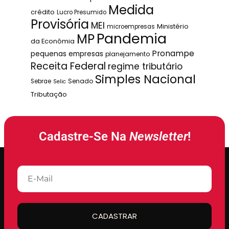
Medida
crédito
Lucro Presumido
Provisória
MEI
Ministério
microempresas
Pandemia
MP
da Econômia
Pronampe
pequenas empresas
planejamento
Receita Federal
regime tributário
Simples Nacional
Senado
Sebrae
Selic
Tributação
Cadastre-Se Na
Newsletter
!
CADASTRAR