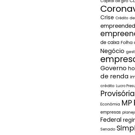
C
Capital de giro
Coronav
Crise
de
Crédito
empreended
empreen
de caixa
Folha
Negócio
gest
empresa
Governo
ho
de renda
i
crédito
Lucro Pre
Provisória
MP
Econômia
empresas
plane
Federal
regi
Simp
Senado