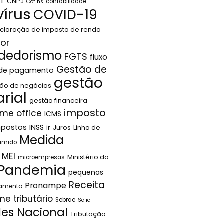
LT
CNPJ
contabilidade
Cofins
írus
COVID-19
claração de imposto de renda
or
dedorismo
FGTS
fluxo
Gestão de
 de pagamento
gestão
ão de negócios
rial
gestão financeira
imposto
me office
ICMS
mpostos
INSS
ir
Juros
Linha de
Medida
sumido
MEI
Ministério da
microempresas
Pandemia
pequenas
Receita
Pronampe
jamento
me tributário
Sebrae
Selic
les Nacional
Tributação