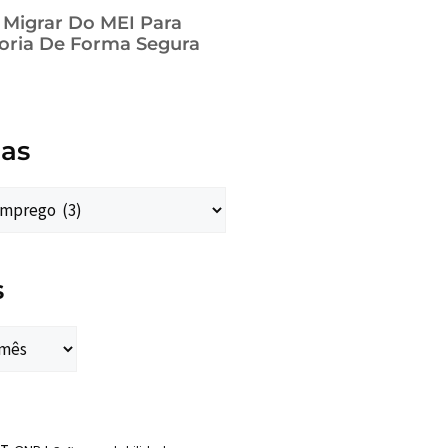
a Migrar Do MEI Para
oria De Forma Segura
ias
s