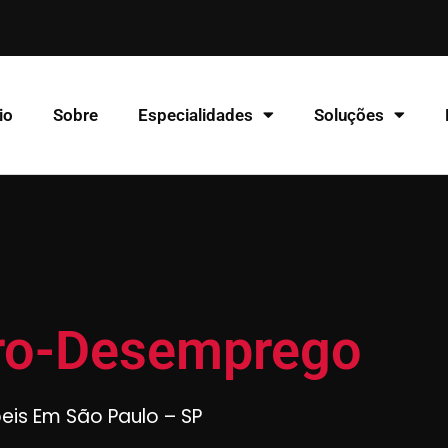
io
Sobre
Especialidades
Soluções
uro-Desemprego
beis Em São Paulo – SP