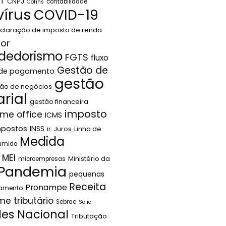
LT
CNPJ
contabilidade
Cofins
írus
COVID-19
claração de imposto de renda
or
dedorismo
FGTS
fluxo
Gestão de
 de pagamento
gestão
ão de negócios
rial
gestão financeira
imposto
me office
ICMS
mpostos
INSS
ir
Juros
Linha de
Medida
sumido
MEI
Ministério da
microempresas
Pandemia
pequenas
Receita
Pronampe
jamento
me tributário
Sebrae
Selic
les Nacional
Tributação