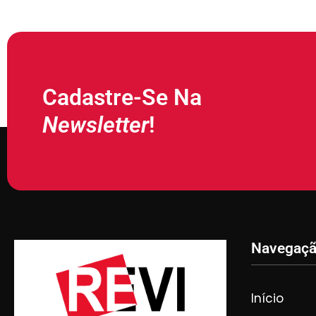
Cadastre-Se Na
Newsletter
!
Navegaç
Início