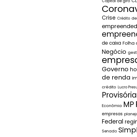
C
Capital de giro
Coronav
Crise
de
Crédito
empreended
empreen
de caixa
Folha
Negócio
gest
empresa
Governo
ho
de renda
i
crédito
Lucro Pre
Provisória
MP
Econômia
empresas
plane
Federal
regi
Simp
Senado