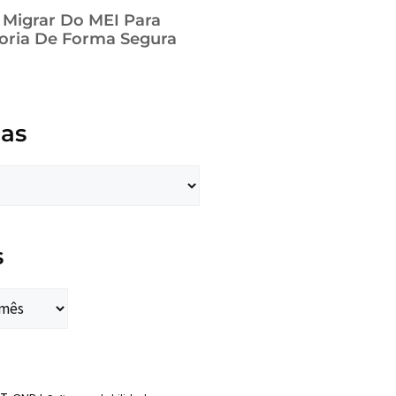
a Migrar Do MEI Para
oria De Forma Segura
ias
s