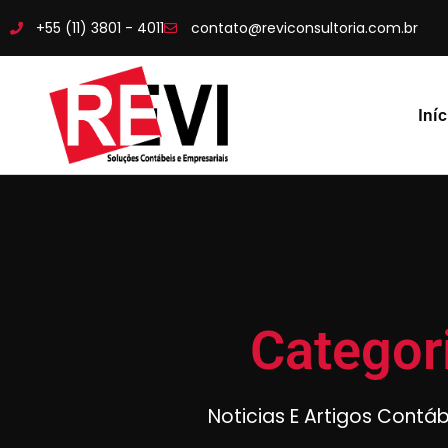
+55 (11) 3801 - 4011
contato@reviconsultoria.com.br
Iníc
Categor
Noticias E Artigos Contá