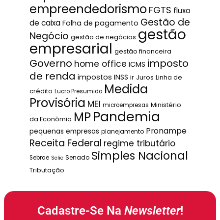
empreendedorismo
FGTS
fluxo
Gestão de
de caixa
Folha de pagamento
gestão
Negócio
gestão de negócios
empresarial
gestão financeira
Governo
imposto
home office
ICMS
de renda
impostos
INSS
ir
Juros
Linha de
Medida
crédito
Lucro Presumido
Provisória
MEI
Ministério
microempresas
Pandemia
MP
da Econômia
Pronampe
pequenas empresas
planejamento
Receita Federal
regime tributário
Simples Nacional
Senado
Sebrae
Selic
Tributação
Cadastre-Se Na
Newsletter
!