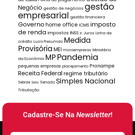
gestão
Negócio
gestão de negócios
empresarial
gestão financeira
Governo
imposto
home office
ICMS
de renda
impostos
INSS
ir
Juros
Linha de
Medida
crédito
Lucro Presumido
Provisória
MEI
Ministério
microempresas
Pandemia
MP
da Econômia
Pronampe
pequenas empresas
planejamento
Receita Federal
regime tributário
Simples Nacional
Senado
Sebrae
Selic
Tributação
Cadastre-Se Na
Newsletter
!