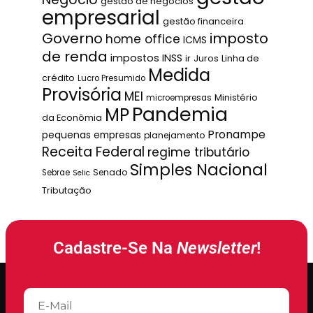
gestão de negócios
empresarial
gestão financeira
Governo
imposto
home office
ICMS
de renda
impostos
INSS
ir
Juros
Linha de
Medida
crédito
Lucro Presumido
Provisória
MEI
Ministério
microempresas
Pandemia
MP
da Econômia
Pronampe
pequenas empresas
planejamento
Receita Federal
regime tributário
Simples Nacional
Senado
Sebrae
Selic
Tributação
Cadastre-Se Na
Newsletter
!