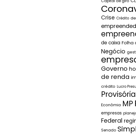
C
Capital de giro
Coronav
Crise
de
Crédito
empreended
empreen
de caixa
Folha
Negócio
gest
empresa
Governo
ho
de renda
i
crédito
Lucro Pre
Provisória
MP
Econômia
empresas
plane
Federal
regi
Simp
Senado