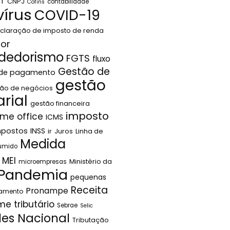
LT
CNPJ
contabilidade
Cofins
írus
COVID-19
claração de imposto de renda
or
dedorismo
FGTS
fluxo
Gestão de
 de pagamento
gestão
ão de negócios
rial
gestão financeira
imposto
me office
ICMS
mpostos
INSS
ir
Juros
Linha de
Medida
sumido
MEI
Ministério da
microempresas
Pandemia
pequenas
Receita
Pronampe
jamento
me tributário
Sebrae
Selic
les Nacional
Tributação