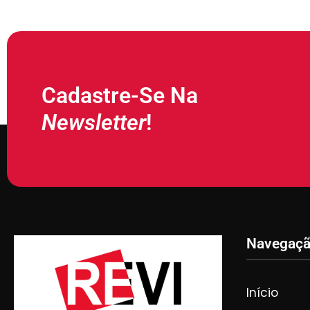
Cadastre-Se Na
Newsletter
!
Navegaç
Início