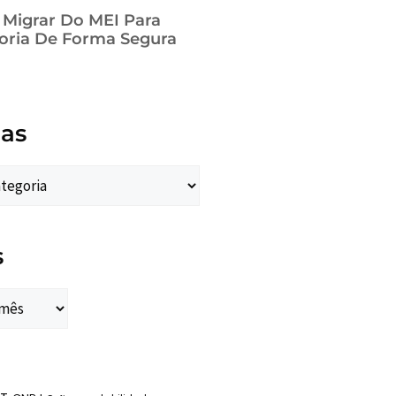
a Migrar Do MEI Para
oria De Forma Segura
ias
s