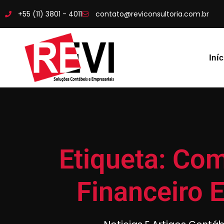
+55 (11) 3801 - 4011
contato@reviconsultoria.com.br
Iníc
Etiqueta: Co
Financeiro 