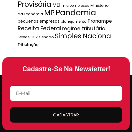
Provisória
MEI
Ministério
microempresas
Pandemia
MP
da Econômia
Pronampe
pequenas empresas
planejamento
Receita Federal
regime tributário
Simples Nacional
Senado
Sebrae
Selic
Tributação
Cadastre-Se Na
Newsletter
!
CADASTRAR