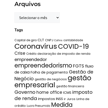
Arquivos
Tags
CLT
Capital de giro
CNPJ
contabilidade
Cofins
Coronavírus
COVID-19
Crise
declaração de imposto de renda
Crédito
empreendedor
empreendedorismo
FGTS
fluxo
Gestão de
de caixa
Folha de pagamento
gestão
Negócio
gestão de negócios
empresarial
gestão financeira
Governo
imposto
home office
ICMS
de renda
impostos
INSS
ir
Juros
Linha de
Medida
crédito
Lucro Presumido