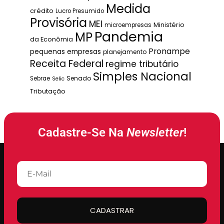
Medida
crédito
Lucro Presumido
Provisória
MEI
Ministério
microempresas
Pandemia
MP
da Econômia
Pronampe
pequenas empresas
planejamento
Receita Federal
regime tributário
Simples Nacional
Senado
Sebrae
Selic
Tributação
Cadastre-Se Na
Newsletter
!
CADASTRAR