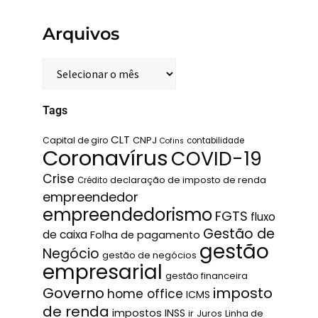
Arquivos
Tags
CLT
Capital de giro
CNPJ
contabilidade
Cofins
Coronavírus
COVID-19
Crise
declaração de imposto de renda
Crédito
empreendedor
empreendedorismo
FGTS
fluxo
Gestão de
de caixa
Folha de pagamento
gestão
Negócio
gestão de negócios
empresarial
gestão financeira
Governo
imposto
home office
ICMS
de renda
impostos
INSS
ir
Juros
Linha de