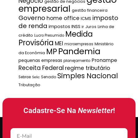
Negócio
gestão de negócios
empresarial
gestão financeira
Governo
imposto
home office
ICMS
de renda
impostos
INSS
ir
Juros
Linha de
Medida
crédito
Lucro Presumido
Provisória
MEI
Ministério
microempresas
Pandemia
MP
da Econômia
Pronampe
pequenas empresas
planejamento
Receita Federal
regime tributário
Simples Nacional
Senado
Sebrae
Selic
Tributação
Cadastre-Se Na
Newsletter
!