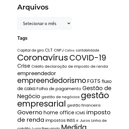
Arquivos
Tags
CLT
Capital de giro
CNPJ
contabilidade
Cofins
Coronavírus
COVID-19
Crise
declaração de imposto de renda
Crédito
empreendedor
empreendedorismo
FGTS
fluxo
Gestão de
de caixa
Folha de pagamento
gestão
Negócio
gestão de negócios
empresarial
gestão financeira
Governo
imposto
home office
ICMS
de renda
impostos
INSS
ir
Juros
Linha de
Medida
crédito
Lucro Presumido