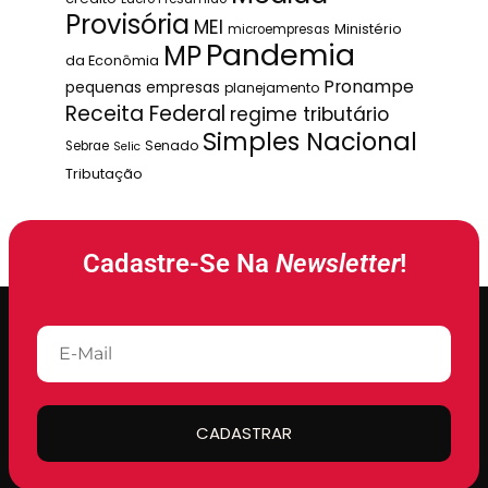
Provisória
MEI
Ministério
microempresas
Pandemia
MP
da Econômia
Pronampe
pequenas empresas
planejamento
Receita Federal
regime tributário
Simples Nacional
Senado
Sebrae
Selic
Tributação
Cadastre-Se Na
Newsletter
!
CADASTRAR