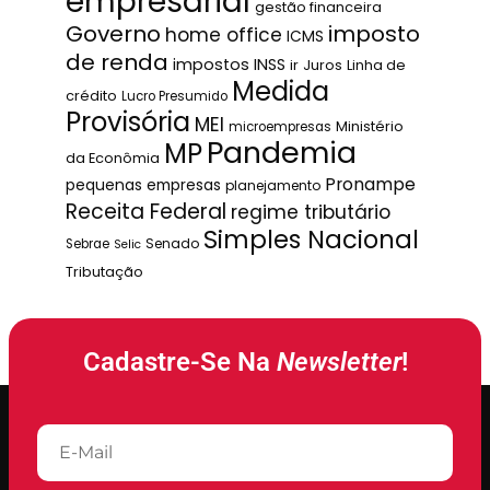
empresarial
gestão financeira
Governo
imposto
home office
ICMS
de renda
impostos
INSS
ir
Juros
Linha de
Medida
crédito
Lucro Presumido
Provisória
MEI
Ministério
microempresas
Pandemia
MP
da Econômia
Pronampe
pequenas empresas
planejamento
Receita Federal
regime tributário
Simples Nacional
Senado
Sebrae
Selic
Tributação
Cadastre-Se Na
Newsletter
!