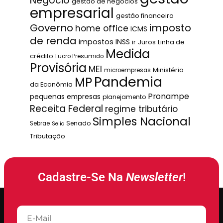
Negócio
gestão de negócios
empresarial
gestão financeira
Governo
imposto
home office
ICMS
de renda
impostos
INSS
ir
Juros
Linha de
Medida
crédito
Lucro Presumido
Provisória
MEI
Ministério
microempresas
Pandemia
MP
da Econômia
Pronampe
pequenas empresas
planejamento
Receita Federal
regime tributário
Simples Nacional
Senado
Sebrae
Selic
Tributação
Cadastre-Se Na
Newsletter
!