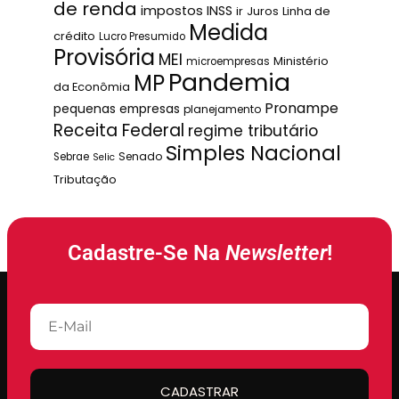
de renda
impostos
INSS
ir
Juros
Linha de
Medida
crédito
Lucro Presumido
Provisória
MEI
Ministério
microempresas
Pandemia
MP
da Econômia
Pronampe
pequenas empresas
planejamento
Receita Federal
regime tributário
Simples Nacional
Senado
Sebrae
Selic
Tributação
Cadastre-Se Na
Newsletter
!
CADASTRAR