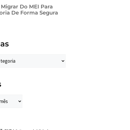
a Migrar Do MEI Para
oria De Forma Segura
ias
s