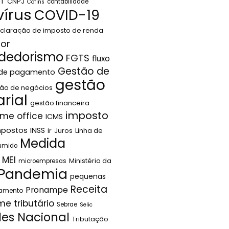
LT
CNPJ
contabilidade
Cofins
írus
COVID-19
claração de imposto de renda
or
dedorismo
FGTS
fluxo
Gestão de
 de pagamento
gestão
ão de negócios
rial
gestão financeira
imposto
me office
ICMS
mpostos
INSS
ir
Juros
Linha de
Medida
sumido
MEI
Ministério da
microempresas
Pandemia
pequenas
Receita
Pronampe
jamento
me tributário
Sebrae
Selic
les Nacional
Tributação