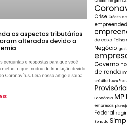
C
Capital de giro
Coronav
Crise
de
Crédito
empreended
empreen
nda os aspectos tributários
foram alterados devido a
de caixa
Folha
demia
Negócio
gest
empresa
s perguntas e respostas para que você
Governo
ho
 melhor o que mudou de tributação devido
de renda
i
 do Coronavírus. Leia nosso artigo e saiba
crédito
Lucro Pre
Provisória
MP
AIS
Econômia
empresas
plane
Federal
regi
Simp
Senado