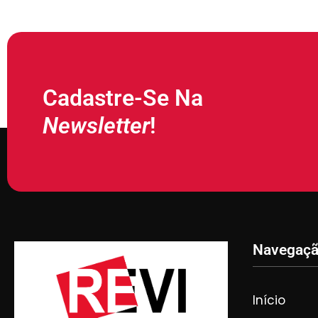
Cadastre-Se Na
Newsletter
!
Navegaç
Início