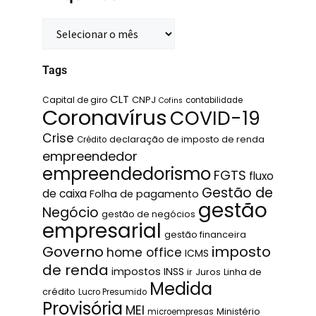
Tags
CLT
Capital de giro
CNPJ
contabilidade
Cofins
Coronavírus
COVID-19
Crise
declaração de imposto de renda
Crédito
empreendedor
empreendedorismo
FGTS
fluxo
Gestão de
de caixa
Folha de pagamento
gestão
Negócio
gestão de negócios
empresarial
gestão financeira
Governo
imposto
home office
ICMS
de renda
impostos
INSS
ir
Juros
Linha de
Medida
crédito
Lucro Presumido
Provisória
MEI
Ministério
microempresas