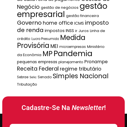
gestão
Negócio
gestão de negócios
empresarial
gestão financeira
Governo
imposto
home office
ICMS
de renda
impostos
INSS
ir
Juros
Linha de
Medida
crédito
Lucro Presumido
Provisória
MEI
Ministério
microempresas
Pandemia
MP
da Econômia
Pronampe
pequenas empresas
planejamento
Receita Federal
regime tributário
Simples Nacional
Senado
Sebrae
Selic
Tributação
Cadastre-Se Na
Newsletter
!