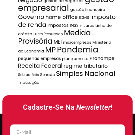
Negócio
gestão de negócios
empresarial
gestão financeira
Governo
imposto
home office
ICMS
de renda
impostos
INSS
ir
Juros
Linha de
Medida
crédito
Lucro Presumido
Provisória
MEI
Ministério
microempresas
Pandemia
MP
da Econômia
Pronampe
pequenas empresas
planejamento
Receita Federal
regime tributário
Simples Nacional
Senado
Sebrae
Selic
Tributação
Cadastre-Se Na
Newsletter
!