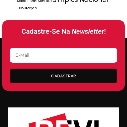
Senado
Sebrae
Selic
Tributação
Cadastre-Se Na
Newsletter
!
CADASTRAR