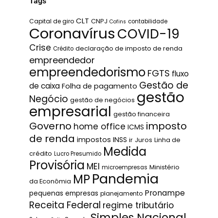
Tags
CLT
Capital de giro
CNPJ
contabilidade
Cofins
Coronavírus
COVID-19
Crise
declaração de imposto de renda
Crédito
empreendedor
empreendedorismo
FGTS
fluxo
Gestão de
de caixa
Folha de pagamento
gestão
Negócio
gestão de negócios
empresarial
gestão financeira
Governo
imposto
home office
ICMS
de renda
impostos
INSS
ir
Juros
Linha de
Medida
crédito
Lucro Presumido
Provisória
MEI
Ministério
microempresas
Pandemia
MP
da Econômia
Pronampe
pequenas empresas
planejamento
Receita Federal
regime tributário
Simples Nacional