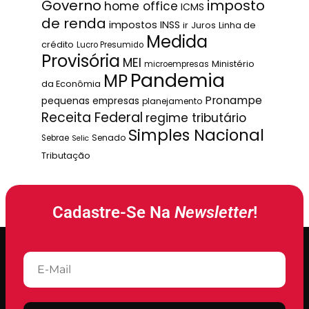
Governo
imposto
home office
ICMS
de renda
impostos
INSS
ir
Juros
Linha de
Medida
crédito
Lucro Presumido
Provisória
MEI
Ministério
microempresas
Pandemia
MP
da Econômia
Pronampe
pequenas empresas
planejamento
Receita Federal
regime tributário
Simples Nacional
Senado
Sebrae
Selic
Tributação
Cadastre-Se Na
Newsletter
!