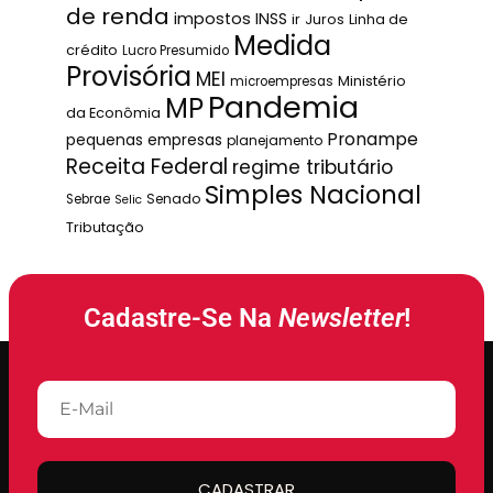
de renda
impostos
INSS
ir
Juros
Linha de
Medida
crédito
Lucro Presumido
Provisória
MEI
Ministério
microempresas
Pandemia
MP
da Econômia
Pronampe
pequenas empresas
planejamento
Receita Federal
regime tributário
Simples Nacional
Senado
Sebrae
Selic
Tributação
Cadastre-Se Na
Newsletter
!
CADASTRAR