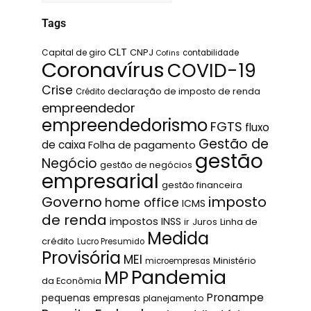
Tags
CLT
Capital de giro
CNPJ
contabilidade
Cofins
Coronavírus
COVID-19
Crise
declaração de imposto de renda
Crédito
empreendedor
empreendedorismo
FGTS
fluxo
Gestão de
de caixa
Folha de pagamento
gestão
Negócio
gestão de negócios
empresarial
gestão financeira
Governo
imposto
home office
ICMS
de renda
impostos
INSS
ir
Juros
Linha de
Medida
crédito
Lucro Presumido
Provisória
MEI
Ministério
microempresas
Pandemia
MP
da Econômia
Pronampe
pequenas empresas
planejamento