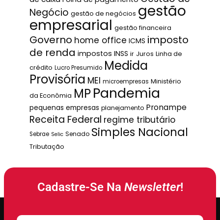
gestão
Negócio
gestão de negócios
empresarial
gestão financeira
Governo
imposto
home office
ICMS
de renda
impostos
INSS
ir
Juros
Linha de
Medida
crédito
Lucro Presumido
Provisória
MEI
Ministério
microempresas
Pandemia
MP
da Econômia
Pronampe
pequenas empresas
planejamento
Receita Federal
regime tributário
Simples Nacional
Senado
Sebrae
Selic
Tributação
Cadastre-Se Na
Newsletter
!