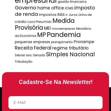
empresarial
gestão financeira
Governo
imposto
home office
ICMS
de renda
impostos
INSS
ir
Juros
Linha de
Medida
crédito
Lucro Presumido
Provisória
MEI
Ministério
microempresas
Pandemia
MP
da Econômia
Pronampe
pequenas empresas
planejamento
Receita Federal
regime tributário
Simples Nacional
Senado
Sebrae
Selic
Tributação
Cadastre-Se Na
Newsletter
!