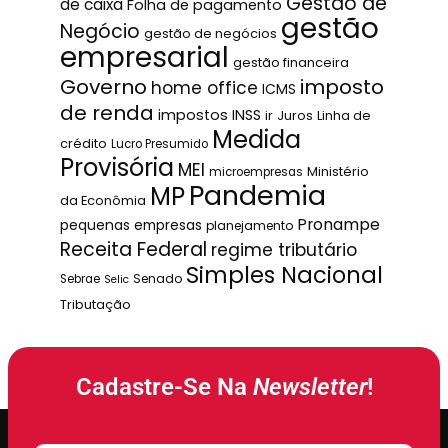
Gestão de
de caixa
Folha de pagamento
gestão
Negócio
gestão de negócios
empresarial
gestão financeira
Governo
imposto
home office
ICMS
de renda
impostos
INSS
ir
Juros
Linha de
Medida
crédito
Lucro Presumido
Provisória
MEI
Ministério
microempresas
Pandemia
MP
da Econômia
Pronampe
pequenas empresas
planejamento
Receita Federal
regime tributário
Simples Nacional
Senado
Sebrae
Selic
Tributação
Cadastre-Se Na
Newsletter
!