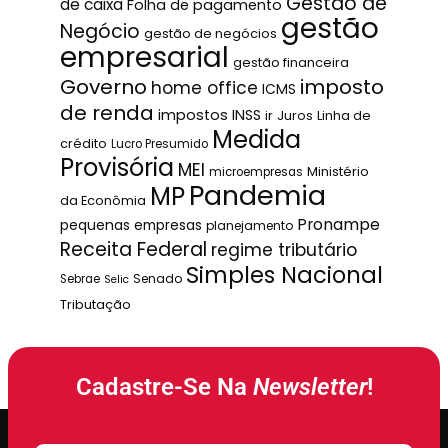
Gestão de
de caixa
Folha de pagamento
gestão
Negócio
gestão de negócios
empresarial
gestão financeira
Governo
imposto
home office
ICMS
de renda
impostos
INSS
ir
Juros
Linha de
Medida
crédito
Lucro Presumido
Provisória
MEI
Ministério
microempresas
Pandemia
MP
da Econômia
Pronampe
pequenas empresas
planejamento
Receita Federal
regime tributário
Simples Nacional
Senado
Sebrae
Selic
Tributação
Cadastre-Se Na
Newsletter
!