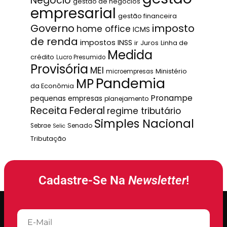
Negócio
gestão de negócios
empresarial
gestão financeira
Governo
imposto
home office
ICMS
de renda
impostos
INSS
ir
Juros
Linha de
Medida
crédito
Lucro Presumido
Provisória
MEI
Ministério
microempresas
Pandemia
MP
da Econômia
Pronampe
pequenas empresas
planejamento
Receita Federal
regime tributário
Simples Nacional
Senado
Sebrae
Selic
Tributação
Cadastre-Se Na
Newsletter
!