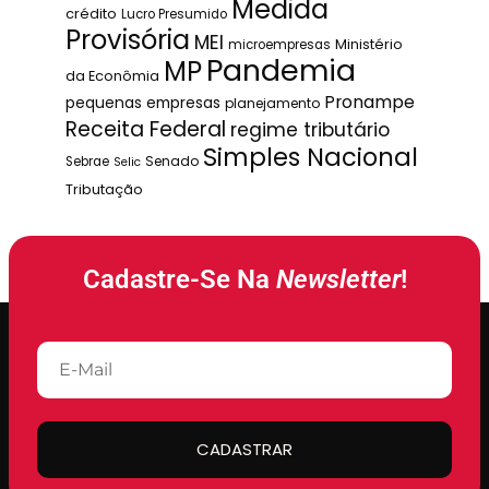
Medida
crédito
Lucro Presumido
Provisória
MEI
Ministério
microempresas
Pandemia
MP
da Econômia
Pronampe
pequenas empresas
planejamento
Receita Federal
regime tributário
Simples Nacional
Senado
Sebrae
Selic
Tributação
Cadastre-Se Na
Newsletter
!
CADASTRAR