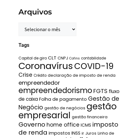
Arquivos
Tags
CLT
Capital de giro
CNPJ
contabilidade
Cofins
Coronavírus
COVID-19
Crise
declaração de imposto de renda
Crédito
empreendedor
empreendedorismo
FGTS
fluxo
Gestão de
de caixa
Folha de pagamento
gestão
Negócio
gestão de negócios
empresarial
gestão financeira
Governo
imposto
home office
ICMS
de renda
impostos
INSS
ir
Juros
Linha de