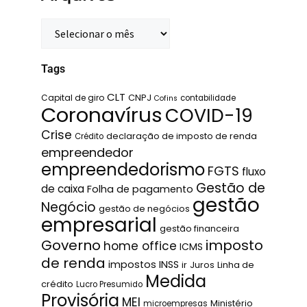
Tags
CLT
Capital de giro
CNPJ
contabilidade
Cofins
Coronavírus
COVID-19
Crise
declaração de imposto de renda
Crédito
empreendedor
empreendedorismo
FGTS
fluxo
Gestão de
de caixa
Folha de pagamento
gestão
Negócio
gestão de negócios
empresarial
gestão financeira
Governo
imposto
home office
ICMS
de renda
impostos
INSS
ir
Juros
Linha de
Medida
crédito
Lucro Presumido
Provisória
MEI
Ministério
microempresas