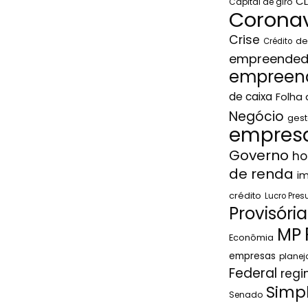
C
Capital de giro
Coronav
Crise
de
Crédito
empreended
empreen
de caixa
Folha
Negócio
gest
empresa
Governo
ho
de renda
i
crédito
Lucro Pre
Provisória
MP
Econômia
empresas
plane
Federal
regi
Simp
Senado