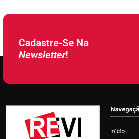
Cadastre-Se Na
Newsletter
!
Navegaç
Início