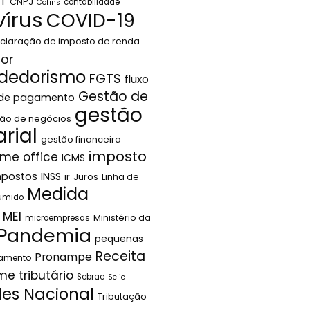
LT
CNPJ
contabilidade
Cofins
írus
COVID-19
claração de imposto de renda
or
dedorismo
FGTS
fluxo
Gestão de
 de pagamento
gestão
ão de negócios
rial
gestão financeira
imposto
me office
ICMS
mpostos
INSS
ir
Juros
Linha de
Medida
sumido
MEI
Ministério da
microempresas
Pandemia
pequenas
Receita
Pronampe
jamento
me tributário
Sebrae
Selic
les Nacional
Tributação