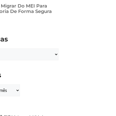
a Migrar Do MEI Para
oria De Forma Segura
ias
s