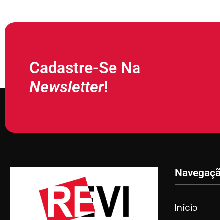
Cadastre-Se Na
Newsletter
!
Navegaç
Início