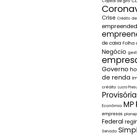
C
Capital de giro
Coronav
Crise
de
Crédito
empreended
empreen
de caixa
Folha
Negócio
gest
empresa
Governo
ho
de renda
i
crédito
Lucro Pre
Provisória
MP
Econômia
empresas
plane
Federal
regi
Simp
Senado