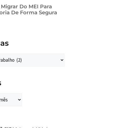
a Migrar Do MEI Para
oria De Forma Segura
ias
s