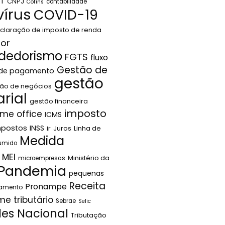
LT
CNPJ
contabilidade
Cofins
írus
COVID-19
claração de imposto de renda
or
dedorismo
FGTS
fluxo
Gestão de
 de pagamento
gestão
ão de negócios
rial
gestão financeira
imposto
me office
ICMS
mpostos
INSS
ir
Juros
Linha de
Medida
sumido
MEI
Ministério da
microempresas
Pandemia
pequenas
Receita
Pronampe
jamento
me tributário
Sebrae
Selic
les Nacional
Tributação